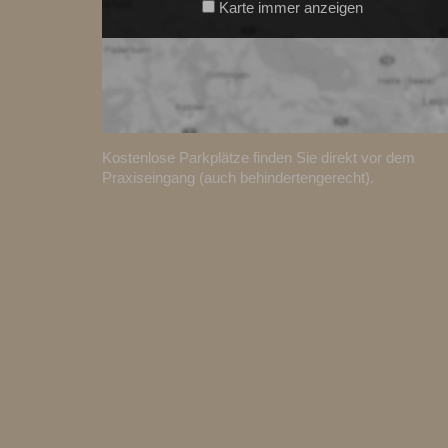
Karte immer anzeigen
Kostenlose Parkplätze finden Sie direkt vor dem
Praxiseingang (auch behindertengerecht).