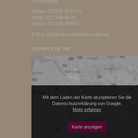
Lichtenwalde
Telefon:
037206 58 10 51
Mobil: 0177 200 46 00
Telefax: 037208 709852
E-Mail:
info@sana-vita-lichtenwalde.de
SO FINDEN SIE UNS
Mit dem Laden der Karte akzeptieren Sie die
Datenschutzerklärung von Google.
Mehr erfahren
Karte anzeigen