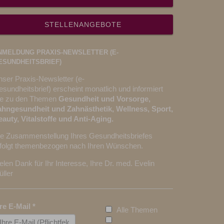
STELLENANGEBOTE
NMELDUNG PRAXIS-NEWSLETTER (E-
ESUNDHEITSBRIEF)
ser Praxis-Newsletter (e-
sundheitsbrief) erscheint monatlich und informiert
ie zu den Themen
Gesundheit und Vorsorge,
ahngesundheit und Zahnästhetik, Wellness, Sport,
auty, Vitalstoffe und Anti-Aging.
ie Zusammenstellung Ihres Gesundheitsbriefes
rfolgt themenbezogen nach Ihren Wünschen.
elen Dank für Ihr Interesse, Ihre Dr. med. Evelin
ller
hre E-Mail
*
Alle Themen