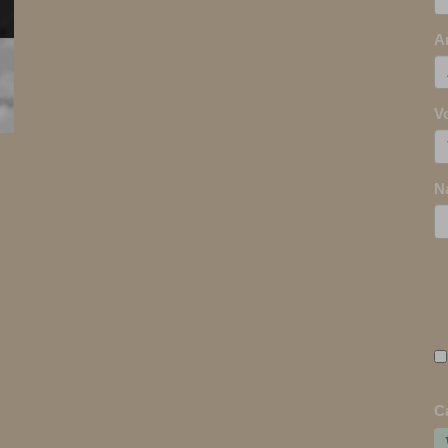
A
V
N
C