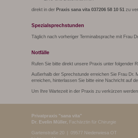
direkt in der
Praxis sana vita 037206 58 10 51
zu ve
Spezialsprechstunden
Täglich nach vorheriger Terminabsprache mit Frau Dr
Notfälle
Rufen Sie bitte direkt unsere Praxis unter folgende
Außerhalb der Sprechstunde erreichen Sie Frau Dr. M
erreichen, hinterlassen Sie bitte eine Nachricht auf
Um Ihre Wartezeit in der Praxis zu verkürzen werden
Privatpraxis "sana vita"
Dr. Evelin Müller,
Fachärztin für Chirurgie
Gartenstraße 20 | 09577 Niederwiesa OT