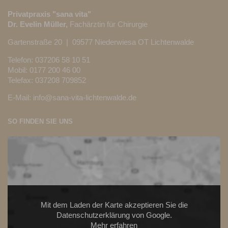
Privatpraxis "sana vita"
Dr. Evelin Müller,
Fachärztin für Chirurgie
Gartenstraße 20 | 09577 Niederwiesa OT Lichtenwalde
Telefon:
037206 58 10 51
Mobil: 0177 200 46 00
Telefax: 037208 709852
E-Mail:
info@sana-vita-lichtenwalde.de
SO FINDEN SIE UNS
Mit dem Laden der Karte akzeptieren Sie die
Datenschutzerklärung von Google.
Mehr erfahren