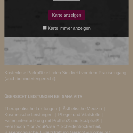
Karte anzeigen
Karte immer anzeigen
Kostenlose Parkplätze finden Sie direkt vor dem Praxiseingang
(auch behindertengerecht).
ÜBERSICHT LEISTUNGEN BEI SANA-VITA
Therapeutische Leistungen
|
Ästhetische Medizin
|
Kosmetische Leistungen
|
Pflege- und Vitalstoffe
|
Faltenunterspritzung mit Profhilo® und Sculptra®
|
FemTouch™ on AcuPulse™ Scheidentrockenheit,
Blasenschwäche
|
Hautstraffung Gesicht & Körper mit