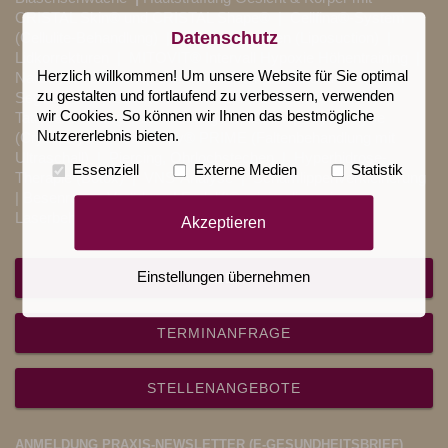
CRISTAL Skin® und CRISTAL Shape®
| Cellfina®-System
Datenschutz
(Cellulite-Behandlung) |
Fettabsaugungen (Liposuction)
|
Lidkorrekturen
|
MITOVIT® Intervall Hypoxie Höhentraining
|
Herzlich willkommen! Um unsere Website für Sie optimal
Narbenkorrekturen
|
Ohrenplastiken (abstehende Ohren,
zu gestalten und fortlaufend zu verbessern, verwenden
Segelohren)
|
Sauerstoff-Therapie (intravenös, Maske)
|
wir Cookies. So können wir Ihnen das bestmögliche
Tattooentfernung
|
Enthaarung / Epilation
|
Kryolipolyse
Nutzererlebnis bieten.
(Cryolipolyse
|
Ultherapy® PRIME (Faltenbehandlung mit
Ultraschall)
|
Piercing, Ohrlochstechen
|
Hyperhidrose-
Essenziell
Externe Medien
Statistik
Therapie (Botox)
|
VNS-Analyse
|
Schamlippenverkleinerung
|
Besenreiser-Verödung
| Endolift® minimalinvasive
Laserbehandlung
Akzeptieren
Einstellungen übernehmen
REZEPT
TERMINANFRAGE
STELLENANGEBOTE
ANMELDUNG PRAXIS-NEWSLETTER (E-GESUNDHEITSBRIEF)