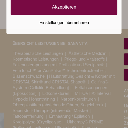
Akzeptieren
Einstellungen übernehmen
ÜBERSICHT LEISTUNGEN BEI SANA-VITA
Therapeutische Leistungen
|
Ästhetische Medizin
|
Kosmetische Leistungen
|
Pflege- und Vitalstoffe
|
Faltenunterspritzung mit Profhilo® und Sculptra®
|
FemTouch™ on AcuPulse™ Scheidentrockenheit,
Blasenschwäche
|
Hautstraffung Gesicht & Körper mit
CRISTAL Skin® und CRISTAL Shape®
| Cellfina®-
System (Cellulite-Behandlung) |
Fettabsaugungen
A
(Liposuction)
|
Lidkorrekturen
|
MITOVIT® Intervall
G
Hypoxie Höhentraining
|
Narbenkorrekturen
|
Ohrenplastiken (abstehende Ohren, Segelohren)
|
Un
Sauerstoff-Therapie (intravenös, Maske)
|
Ge
Tattooentfernung
|
Enthaarung / Epilation
|
S
Kryolipolyse (Cryolipolyse
|
Ultherapy® PRIME
Z
(Faltenbehandlung mit Ultraschall)
|
Piercing,