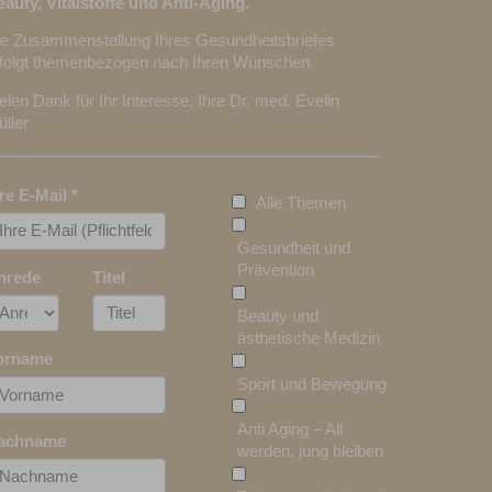
auty, Vitalstoffe und Anti-Aging.
ie Zusammenstellung Ihres Gesundheitsbriefes
rfolgt themenbezogen nach Ihren Wünschen.
elen Dank für Ihr Interesse, Ihre Dr. med. Evelin
ller
hre E-Mail
*
Alle Themen
Gesundheit und
Prävention
nrede
Titel
Beauty und
ästhetische Medizin
orname
Sport und Bewegung
Anti Aging – Alt
achname
werden, jung bleiben