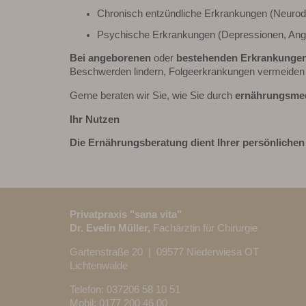
Chronisch entzündliche Erkrankungen (Neurod
Psychische Erkrankungen (Depressionen, Ang
Bei angeborenen
oder
bestehenden Erkrankunge
Beschwerden lindern, Folgeerkrankungen vermeide
Gerne beraten wir Sie, wie Sie durch
ernährungsmed
Ihr Nutzen
Die Ernährungsberatung dient Ihrer persönlichen
Privatpraxis "sana vita"
Dr. Evelin Müller,
Fachärztin für Chirurgie
Gartenstraße 20 | 09577 Niederwiesa OT
Lichtenwalde
Telefon:
037206 58 10 51
Mobil: 0177 200 46 00