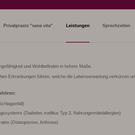
Privatpraxis "sana vita"
Leistungen
Sprechzeiten
ungsfähigkeit und Wohlbefinden in hohem Maße.
chen Erkrankungen führen, welche die Lebenserwartung verkürzen un
ehören:
chlaganfall)
ssystems (Diabetes mellitus Typ 2, Nahrungsmittelallergien)
ates (Osteoporose, Arthrose)