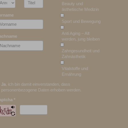
Beauty und
ästhetische Medizin
orname
Sport und Bewegung
Anti Aging – Alt
achname
werden, jung bleiben
Zahngesundheit und
Zahnästhetik
Vitalstoffe und
Ernährung
Ja
, ich bin damit einverstanden, dass
personenbezogene Daten erhoben werden.
aptcha
*