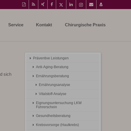
Diese
RSS-
Auf
Auf
Auf
Auf
Instagram-
Per
vCard
Seite
Feed
Xing
Facebook
Twitter
LinkedIn
Seite
Mail
speichern
als
mitteilen
teilen
teilen
teilen
aufrufen
empfehlen
PDF
Service
Kontakt
Chirurgische Praxis
drucken
Präventive Leistungen
Anti-Aging-Beratung
d sich
Ernährungsberatung
Ernährungsanalyse
Vitalstoff-Analyse
Eignungsuntersuchung LKW
Führerschein
Gesundheitsberatung
Krebsvorsorge (Hautkrebs)