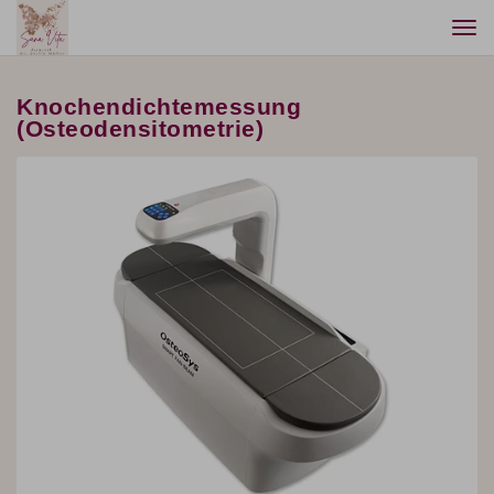
Togg
navi
Knochendichtemessung
(Osteodensitometrie)