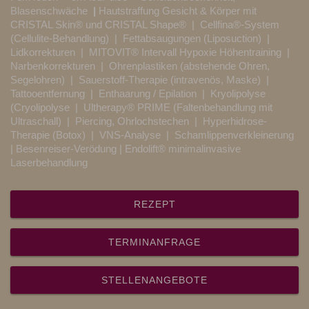
Blasenschwäche
|
Hautstraffung Gesicht & Körper mit
CRISTAL Skin® und CRISTAL Shape®
| Cellfina®-System
(Cellulite-Behandlung) |
Fettabsaugungen (Liposuction)
|
Lidkorrekturen
|
MITOVIT® Intervall Hypoxie Höhentraining
|
Narbenkorrekturen
|
Ohrenplastiken (abstehende Ohren,
Segelohren)
|
Sauerstoff-Therapie (intravenös, Maske)
|
Tattooentfernung
|
Enthaarung / Epilation
|
Kryolipolyse
(Cryolipolyse
|
Ultherapy® PRIME (Faltenbehandlung mit
Ultraschall)
|
Piercing, Ohrlochstechen
|
Hyperhidrose-
Therapie (Botox)
|
VNS-Analyse
|
Schamlippenverkleinerung
|
Besenreiser-Verödung
| Endolift® minimalinvasive
Laserbehandlung
REZEPT
TERMINANFRAGE
STELLENANGEBOTE