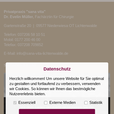
Privatpraxis "sana vita"
Dr. Evelin Müller,
Fachärztin für Chirurgie
Gartenstraße 20 | 09577 Niederwiesa OT Lichtenwalde
Telefon:
037206 58 10 51
Mobil: 0177 200 46 00
Telefax: 037208 709852
E-Mail:
info@sana-vita-lichtenwalde.de
SO FINDEN SIE UNS
Datenschutz
Herzlich willkommen! Um unsere Website für Sie optimal
zu gestalten und fortlaufend zu verbessern, verwenden
wir Cookies. So können wir Ihnen das bestmögliche
Nutzererlebnis bieten.
Essenziell
Externe Medien
Statistik
Mit dem Laden der Karte akzeptieren Sie die
Datenschutzerklärung von Google.