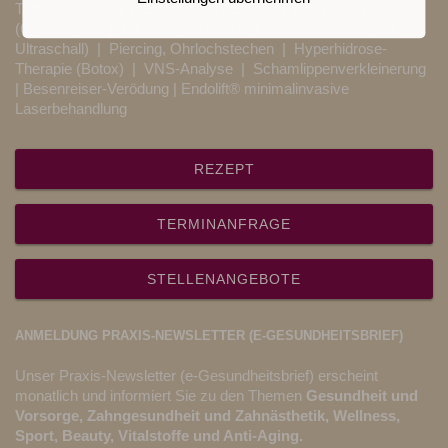
Tattooentfernung
|
Enthaarung / Epilation
|
Kryolipolyse
(Cryolipolyse
|
Ultherapy® PRIME (Faltenbehandlung mit
Ultraschall)
|
Piercing, Ohrlochstechen
|
Hyperhidrose-
Therapie (Botox)
|
VNS-Analyse
|
Schamlippenverkleinerung
|
Besenreiser-Verödung
| Endolift® minimalinvasive
Laserbehandlung
REZEPT
TERMINANFRAGE
STELLENANGEBOTE
ANMELDUNG PRAXIS-NEWSLETTER (E-GESUNDHEITSBRIEF)
Unser Praxis-Newsletter (e-Gesundheitsbrief) erscheint
monatlich und informiert Sie zu den Themen
Gesundheit und
Vorsorge, Zahngesundheit und Zahnästhetik, Wellness,
Sport, Beauty, Vitalstoffe und Anti-Aging.