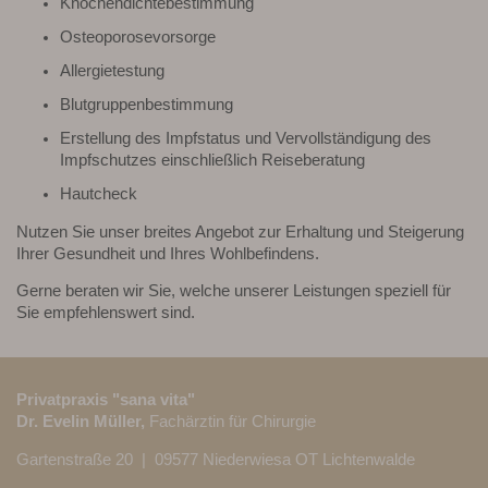
Knochendichtebestimmung
Osteoporosevorsorge
Allergietestung
Blutgruppenbestimmung
Erstellung des Impfstatus und Vervollständigung des
Impfschutzes einschließlich Reiseberatung
Hautcheck
Nutzen Sie unser breites Angebot zur Erhaltung und Steigerung
Ihrer Gesundheit und Ihres Wohlbefindens.
Gerne beraten wir Sie, welche unserer Leistungen speziell für
Sie empfehlenswert sind.
Privatpraxis "sana vita"
Dr. Evelin Müller,
Fachärztin für Chirurgie
Gartenstraße 20 | 09577 Niederwiesa OT Lichtenwalde