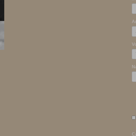
A
V
N
C