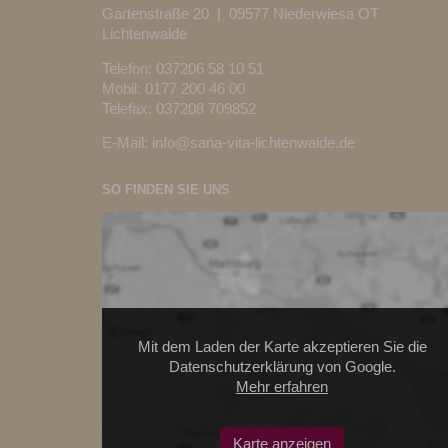
Gartenstraße 20 | 09577 Niederwiesa OT
Lichtenwalde
Telefon:
037206 58 10 51
Mobil: 0177 200 46 00
Telefax: 037208 709852
E-Mail:
info@sana-vita-lichtenwalde.de
SO FINDEN SIE UNS
Mit dem Laden der Karte akzeptieren Sie die
Datenschutzerklärung von Google.
Mehr erfahren
Karte anzeigen