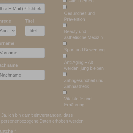
Alle Themen
Gesundheit und
Prävention
nrede
Titel
Beauty und
ästhetische Medizin
orname
Sport und Bewegung
Anti Aging – Alt
achname
werden, jung bleiben
Zahngesundheit und
Zahnästhetik
Vitalstoffe und
Ernährung
Ja
, ich bin damit einverstanden, dass
personenbezogene Daten erhoben werden.
aptcha
*