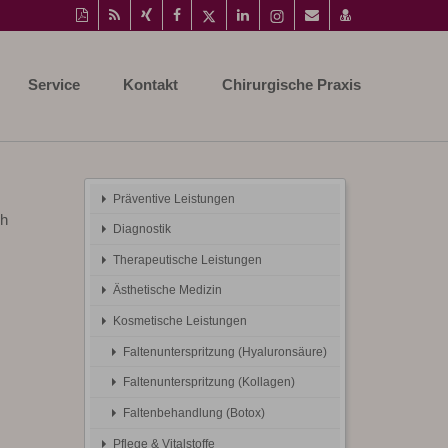
Diese
RSS-
Auf
Auf
Auf
Auf
Instagram-
Per
vCard
Seite
Feed
Xing
Facebook
Twitter
LinkedIn
Seite
Mail
speichern
als
mitteilen
teilen
teilen
teilen
aufrufen
empfehlen
PDF
Service
Kontakt
Chirurgische Praxis
drucken
Präventive Leistungen
ch
Diagnostik
Therapeutische Leistungen
Ästhetische Medizin
Kosmetische Leistungen
Faltenunterspritzung (Hyaluronsäure)
Faltenunterspritzung (Kollagen)
Faltenbehandlung (Botox)
Pflege & Vitalstoffe