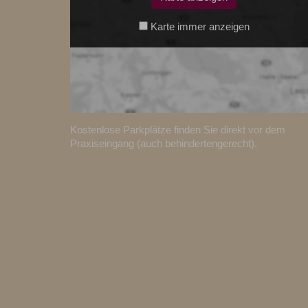
Karte immer anzeigen
Kostenlose Parkplätze finden Sie direkt vor dem
Praxiseingang (auch behindertengerecht).