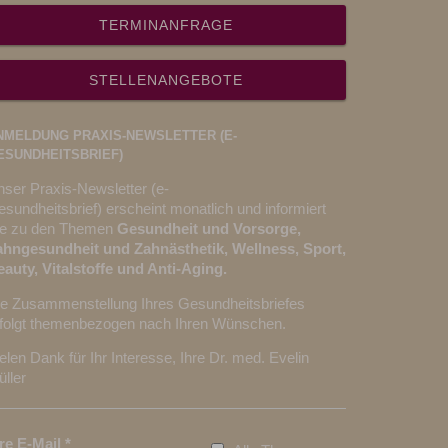
TERMINANFRAGE
STELLENANGEBOTE
NMELDUNG PRAXIS-NEWSLETTER (E-
ESUNDHEITSBRIEF)
ser Praxis-Newsletter (e-
sundheitsbrief) erscheint monatlich und informiert
ie zu den Themen
Gesundheit und Vorsorge,
ahngesundheit und Zahnästhetik, Wellness, Sport,
auty, Vitalstoffe und Anti-Aging.
ie Zusammenstellung Ihres Gesundheitsbriefes
rfolgt themenbezogen nach Ihren Wünschen.
elen Dank für Ihr Interesse, Ihre Dr. med. Evelin
ller
hre E-Mail
*