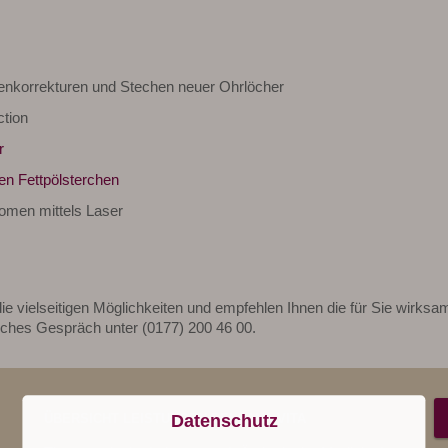
enkorrekturen und Stechen neuer Ohrlöcher
ction
r
en Fettpölsterchen
omen mittels Laser
ie vielseitigen Möglichkeiten und empfehlen Ihnen die für Sie wirksa
liches Gespräch unter (0177) 200 46 00.
ÜBERSICHT LEISTUNGEN BEI SANA-VITA
Datenschutz