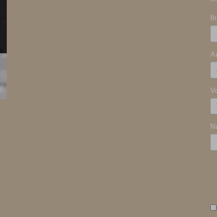
I
A
V
N