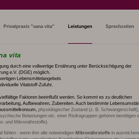
Privatpraxis "sana vita"
Leistungen
Sprechzeiten
na vita
rgung durch eine vollwertige Ernährung unter Berücksichtigung der
rung e.V. (DGE) möglich.
llwertigen Lebensmittelangebots
ividuelle Vitalstoff-Zufuhr.
vielfältige Faktoren beeinflußt werden. So
kommt es zu deutlichen
 Verarbeitung, Aufbewahren, Zubereiten. Auch bestimmte Lebensumstä
enussmittelkonsum,
physiologischer Zustand (z. B. Schwangerschaft),
psychische Belastungen etc. einer
Risikogruppen gehören benötigen 
o- und Mikronährstoffe)
.
al fühlen - wenn ihm alle notwendigen
Mikronährstoffe
in ausreichen
rstoffen kann verschiedene Krankheiten (Osteoporose etc.) verurs