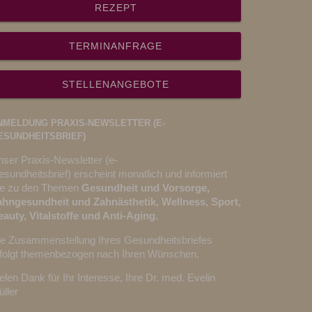
REZEPT
TERMINANFRAGE
STELLENANGEBOTE
NMELDUNG PRAXIS-NEWSLETTER (E-
ESUNDHEITSBRIEF)
ser Praxis-Newsletter (e-
sundheitsbrief) erscheint monatlich und informiert
ie zu den Themen
Gesundheit und Vorsorge,
ahngesundheit und Zahnästhetik, Wellness, Sport,
auty, Vitalstoffe und Anti-Aging.
ie Zusammenstellung Ihres Gesundheitsbriefes
rfolgt themenbezogen nach Ihren Wünschen.
elen Dank für Ihr Interesse, Ihre Dr. med. Evelin
ller