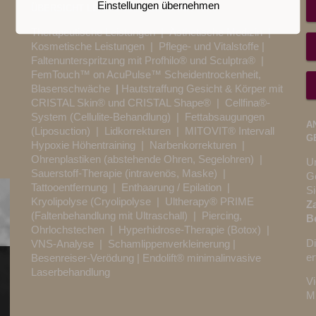
Einstellungen übernehmen
ÜBERSICHT LEISTUNGEN BEI SANA-VITA
Therapeutische Leistungen
|
Ästhetische Medizin
|
Kosmetische Leistungen
|
Pflege- und Vitalstoffe
|
Faltenunterspritzung mit Profhilo® und Sculptra®
|
FemTouch™ on AcuPulse™ Scheidentrockenheit,
Blasenschwäche
|
Hautstraffung Gesicht & Körper mit
CRISTAL Skin® und CRISTAL Shape®
| Cellfina®-
System (Cellulite-Behandlung) |
Fettabsaugungen
A
(Liposuction)
|
Lidkorrekturen
|
MITOVIT® Intervall
G
Hypoxie Höhentraining
|
Narbenkorrekturen
|
Ohrenplastiken (abstehende Ohren, Segelohren)
|
Un
Sauerstoff-Therapie (intravenös, Maske)
|
Ge
Tattooentfernung
|
Enthaarung / Epilation
|
S
Kryolipolyse (Cryolipolyse
|
Ultherapy® PRIME
Z
(Faltenbehandlung mit Ultraschall)
|
Piercing,
Be
Ohrlochstechen
|
Hyperhidrose-Therapie (Botox)
|
D
VNS-Analyse
|
Schamlippenverkleinerung
|
e
Besenreiser-Verödung
| Endolift® minimalinvasive
Laserbehandlung
Vi
Mü