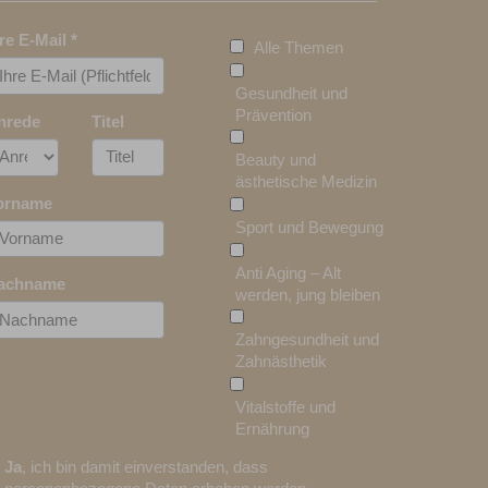
hre E-Mail
*
Alle Themen
Gesundheit und
Prävention
nrede
Titel
Beauty und
ästhetische Medizin
orname
Sport und Bewegung
Anti Aging – Alt
achname
werden, jung bleiben
Zahngesundheit und
Zahnästhetik
Vitalstoffe und
Ernährung
Ja
, ich bin damit einverstanden, dass