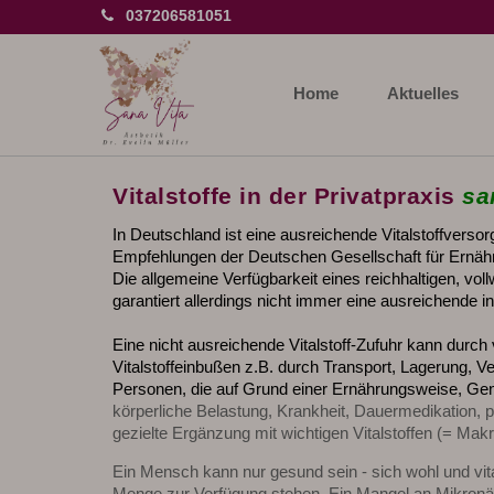
037206581051
Home
Aktuelles
Vitalstoffe in der Privatpraxis
sa
In Deutschland ist eine ausreichende Vitalstoffverso
Empfehlungen der Deutschen Gesellschaft für Ernäh
Die allgemeine Verfügbarkeit eines reichhaltigen, vo
garantiert allerdings nicht immer eine ausreichende ind
Eine nicht ausreichende Vitalstoff-Zufuhr kann durch 
Vitalstoffeinbußen z.B. durch Transport, Lagerung,
Personen, die auf Grund einer Ernährungsweise, G
körperliche Belastung, Krankheit, Dauermedikation, 
gezielte Ergänzung mit wichtigen Vitalstoffen
(= Makr
Ein Mensch kann nur gesund sein - sich wohl und vit
Menge zur Verfügung stehen. Ein Mangel an Mikronäh