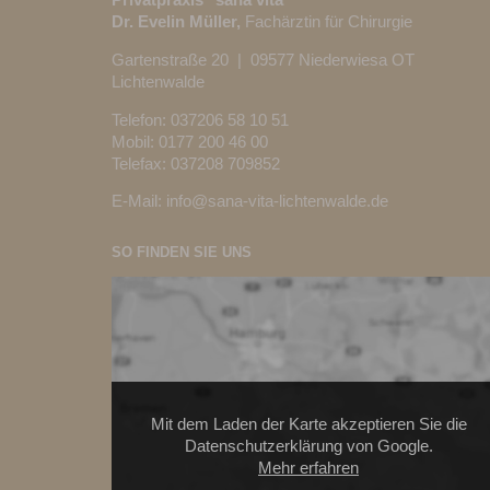
Privatpraxis "sana vita"
Dr. Evelin Müller,
Fachärztin für Chirurgie
Gartenstraße 20 | 09577 Niederwiesa OT
Lichtenwalde
Telefon:
037206 58 10 51
Mobil: 0177 200 46 00
Telefax: 037208 709852
E-Mail:
info@sana-vita-lichtenwalde.de
SO FINDEN SIE UNS
Mit dem Laden der Karte akzeptieren Sie die
Datenschutzerklärung von Google.
Mehr erfahren