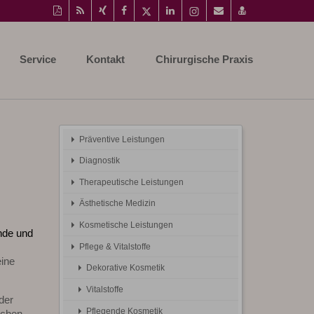
Diese
RSS-
Auf
Auf
Auf
Auf
Instagram-
Per
vCard
Seite
Feed
Xing
Facebook
Twitter
LinkedIn
Seite
Mail
speichern
als
mitteilen
teilen
teilen
teilen
aufrufen
empfehlen
PDF
Service
Kontakt
Chirurgische Praxis
drucken
Präventive Leistungen
Diagnostik
Therapeutische Leistungen
Ästhetische Medizin
Kosmetische Leistungen
nde und
Pflege & Vitalstoffe
eine
Dekorative Kosmetik
Vitalstoffe
der
Pflegende Kosmetik
achen.